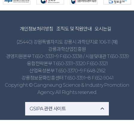
개인정보처리방침
조직도 및 직원안내
오시는길
(25440) 강원특별자치도 강릉시 과학단지로 106-11 (재)
강릉과학산업진흥원
·경영지원본부 T.650~3331~9 F.650-3338 / 시설및대관 T.650-3339
·융합전략본부 T.650-3311~3320 F.650-3321
·산업육성본부 T.650-3370~9 F.648-2162
·강릉정보문화진흥센터 T.650-3391~8 F.652-9041
Copyright © Gangneung Science & Industry Promotion
Agency. All Rights reserved.
expand_less
GSIPA 관련 사이트