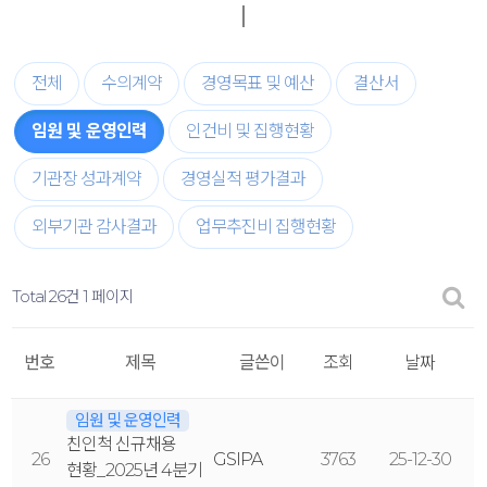
전체
수의계약
경영목표 및 예산
결산서
임원 및 운영인력
인건비 및 집행현황
기관장 성과계약
경영실적 평가결과
외부기관 감사결과
업무추진비 집행현황
Total 26건
1 페이지
번호
제목
글쓴이
조회
날짜
임원 및 운영인력
친인척 신규채용
26
GSIPA
3763
25-12-30
현황_2025년 4분기