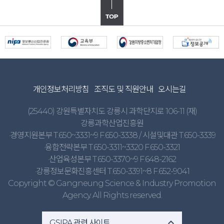
개인정보처리방침
조직도 및 직원안내
오시는길
(25440) 강원특별자치도 강릉시 과학단지로 106-11 (재)
강릉과학산업진흥원
·경영지원본부 T.650~3331~9 F.650-3338 / 시설및대관 T.650-3339
·융합전략본부 T.650-3311~3320 F.650-3321
·산업육성본부 T.650-3370~9 F.648-2162
·강릉정보문화진흥센터 T.650-3391~8 F.652-9041
Copyright © Gangneung Science & Industry Promotion
Agency. All Rights reserved.
expand_less
GSIPA 관련 사이트