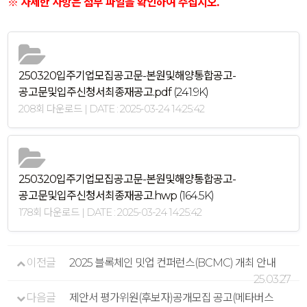
※ 자세한 사항은 첨부 파일을 확인하여 주십시오.
250320입주기업모집공고문-본원및해양통합공고-
공고문및입주신청서최종재공고.pdf
(241.9K)
208회 다운로드 | DATE : 2025-03-24 14:25:42
250320입주기업모집공고문-본원및해양통합공고-
공고문및입주신청서최종재공고.hwp
(164.5K)
178회 다운로드 | DATE : 2025-03-24 14:25:42
이전글
2025 블록체인 밋업 컨퍼런스(BCMC) 개최 안내
25.03.27
다음글
제안서 평가위원(후보자)공개모집 공고(메타버스